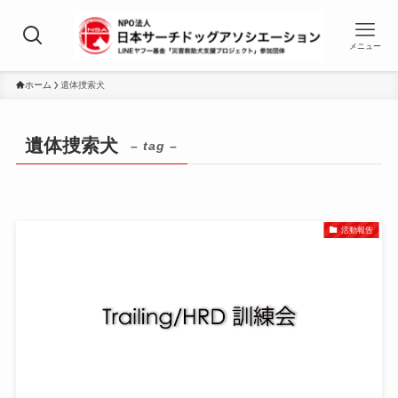
メニュー
ホーム
遺体捜索犬
遺体捜索犬
– tag –
活動報告