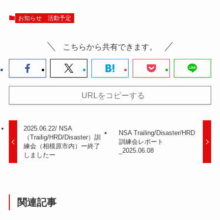
お知らせ
活動予定
こちらから共有できます。
URLをコピーする
2025.06.22/ NSA
NSA Trailing/Disaster/HRD
（Trailig/HRD/Disaster）訓
訓練会レポート
練会（相模原市内）ー終了
_2025.06.08
しましたー
関連記事