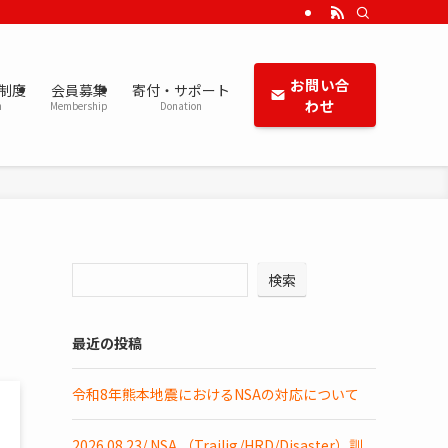
お問い合
定制度
会員募集
寄付・サポート
わせ
m
Membership
Donation
検索
最近の投稿
令和8年熊本地震におけるNSAの対応について
2026.08.23/ NSA （Trailig/HRD/Disaster）訓