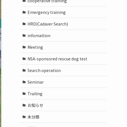
cooperative training
Emergency training
HRD(Cadaver Search)
infomaition
Meeting
NSA-sponsored rescue dog test
Search operation
Seminar
Trailing
お知らせ
未分類