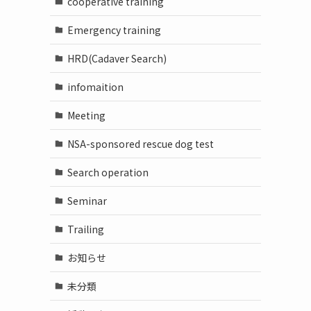
cooperative training
Emergency training
HRD(Cadaver Search)
infomaition
Meeting
NSA-sponsored rescue dog test
Search operation
Seminar
Trailing
お知らせ
未分類