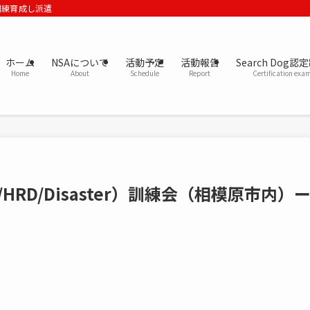
訓練育成し派遣
ホーム
NSAについて
活動予定
活動報告
Search Dog認
Home
About
Schedule
Report
Certification exa
ailig/HRD/Disaster）訓練会（相模原市内）