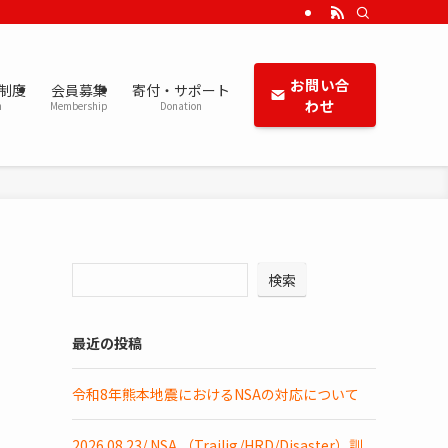
お問い合
定制度
会員募集
寄付・サポート
わせ
m
Membership
Donation
ー
検索
最近の投稿
令和8年熊本地震におけるNSAの対応について
2026.08.23/ NSA （Trailig/HRD/Disaster）訓