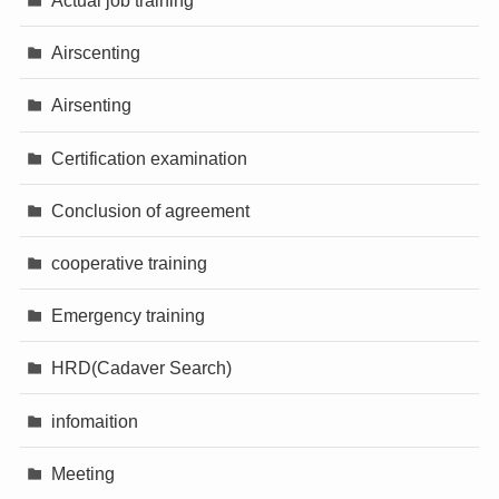
Actual job training
Airscenting
Airsenting
Certification examination
Conclusion of agreement
cooperative training
Emergency training
HRD(Cadaver Search)
infomaition
Meeting