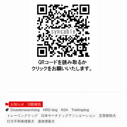
お知らせ
活動報告
Disastersearchdog
HRD dog
NSA
Trailingdog
トレーリングドッグ
日本サーチドッグアソシエーション
災害救助犬
行方不明者捜索犬
遺体捜索犬