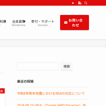
お問い合
定制度
会員募集
寄付・サポート
わせ
m
Membership
Donation
検索
最近の投稿
報告
令和8年熊本地震におけるNSAの対応について
2026.08.23/ NSA （Trailig/HRD/Disaster）訓