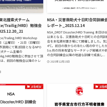
北東北捜索犬チーム
NSA・災害救助犬十日町合同訓練
ce/Trailig/HRD）勉強会
レポート_2025.12.14
5.12.20_21
NSA_DRDT Disaster/HRD Training 本日は
以来となる、災害救助犬十日町との合同訓
e/Trailing/HRD Workshop
会を本社資材置き場にて開催しました。気
20日（土曜日）・21日（日曜日）
4℃。前日の夜からの冷たい雨の中でした
市浪岡にて第2回目となるNPO
5ヵ月の将来有望なサーチドッグ候補犬や
索犬チーム主催の
の合同訓練会以降の地道な訓練で成長し...
Trailig/HRD勉強会に参加させて頂
日は、前回の勉強会以降のトレ
2025年12月15日
日
活動報告
活動