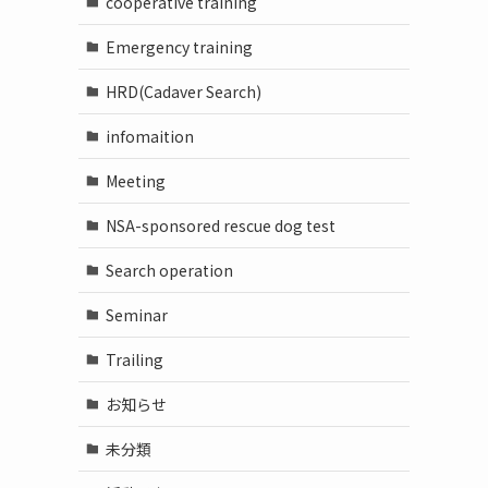
cooperative training
Emergency training
HRD(Cadaver Search)
infomaition
Meeting
NSA-sponsored rescue dog test
Search operation
Seminar
Trailing
お知らせ
未分類