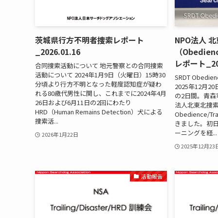
茨城県行方不明者捜索レポート
NPO法人 
_2026.01.16
（Obedien
レポート_202
合同捜索活動について 地元警察との合同捜索
活動について 2024年1月9日（火曜日）15時30
SRDT Obedienc
分頃より行方不明となった軽度認知症が疑わ
2025年12月
れる80歳代男性に関し、これまでに2024年4月
の2日間。青森
26日および6月11日の2回にわたり
法人北東北捜
HRD（Human Remains Detection）犬による
Obedience/
捜索活...
きました。初
ーニングを経...
2026年1月22日
2025年12月23
活動報告