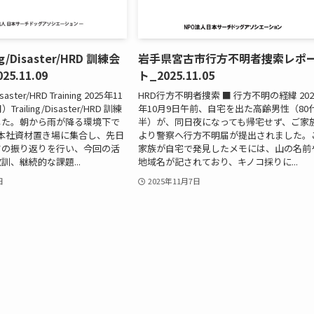
ing/Disaster/HRD 訓練会
岩手県宮古市行方不明者捜索レポ
5.11.09
ト_2025.11.05
isaster/HRD Training 2025年11
HRD行方不明者捜索 ■ 行方不明の経緯 202
ailing/Disaster/HRD 訓練
年10月9日午前、自宅を出た高齢男性（80
した。朝から雨が降る環境下で
半）が、同日夜になっても帰宅せず、ご家
0 本社資材置き場に集合し、先日
より警察へ行方不明届が提出されました。
ての振り返りを行い、今回の活
家族が自宅で発見したメモには、山の名前
訓、継続的な課題...
地域名が記されており、キノコ採りに...
日
2025年11月7日