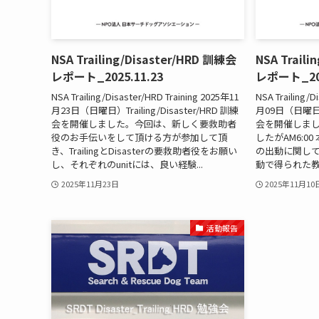
NSA Trailing/Disaster/HRD 訓練会
NSA Trail
レポート_2025.11.23
レポート_202
NSA Trailing/Disaster/HRD Training 2025年11
NSA Trailing/D
月23日（日曜日）Trailing/Disaster/HRD 訓練
月09日（日曜日）Tr
会を開催しました。今回は、新しく要救助者
会を開催しま
役のお手伝いをして頂ける方が参加して頂
したがAM6:0
き、TrailingとDisasterの要救助者役をお願い
の出動に関し
し、それぞれのunitには、良い経験...
動で得られた教
2025年11月23日
2025年11月10
活動報告