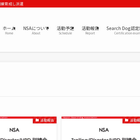
訓練育成し派遣
ホーム
NSAについて
活動予定
活動報告
Search Dog認
Home
About
Schedule
Report
Certification exa
活動報告
活動