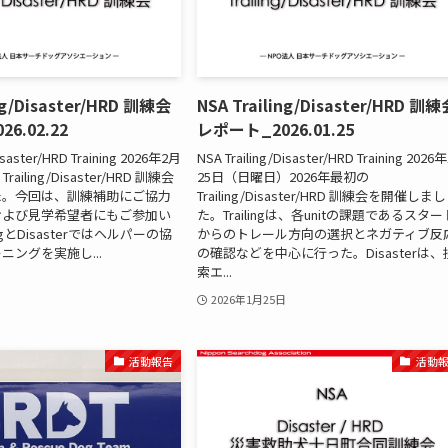
ing/Disaster/HRD 訓練会
NSA Trailing/Disaster/HRD 訓
6.02.22
レポート_2026.01.25
Disaster/HRD Training 2026年2月
NSA Trailing/Disaster/HRD Training 202
iling/Disaster/HRD 訓練会
25日（日曜日）2026年最初の
た。今回は、訓練補助にご協力
Trailing/Disaster/HRD 訓練会を開催しまし
および見学希望者にもご参加い
た。Trailingは、各unitの課題であるスター
ingとDisasterではヘルパーの協
からのトレール方向の選択とネガティブ反
ニングを実施し...
の確認などを中心に行った。Disasterは、
索エ...
2026年1月25日
活動報告
活動